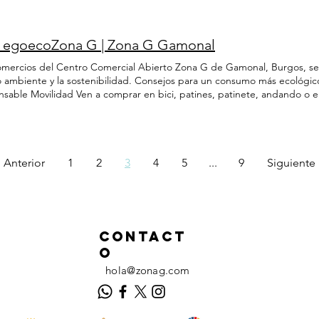
s egoecoZona G | Zona G Gamonal
omercios del Centro Comercial Abierto Zona G de Gamonal, Burgos, se 
 ambiente y la sostenibilidad. Consejos para un consumo más ecológi
nsable Movilidad Ven a comprar en bici, patines, patinete, andando o 
 Trae tu propia bolsa reutilizable para realizar las compras Bolsa Amiga
 en el comercio de proximidad Motivos 3R Reduce, reutiliza y recicla. A
 limpio
Anterior
1
2
3
4
5
...
9
Siguiente
Contact
O
hola@zonag.com