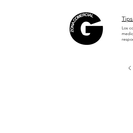
Tip
Los c
medio
respo
Bolsas
Compra
Punto