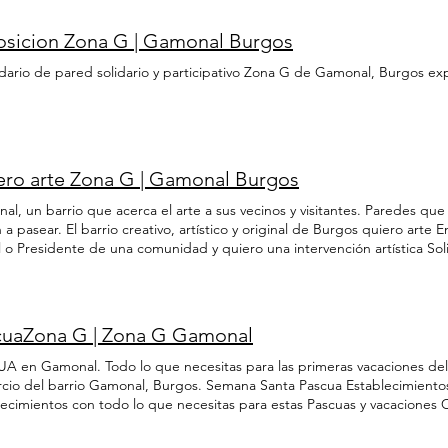
ales serían notificadas.
orio de webs de venta online locales + info Club del Genio Participa en 
onal. Sin tarjetas, solo pidiendo nº tlf. + info Regala Gamonal Adhiére
osicion Zona G | Gamonal Burgos
monal. Aquellos clientes que no saben que regalar, pueden hacer uso d
iada elige donde gastar el importe + info EgoEco Forma parte de los e
dario de pared solidario y participativo Zona G de Gamonal, Burgos expo
evo movimiento de consumo, más sostenible, ecológico y solidario + info
lecimiento de música ambiental comercial con 23 canales temáticos ¡Q
 actualidad Zona G y todo lo que ocurre en Gamonal y su comercio: robos
estro grupo de Whatsapp ¡Quiero! Gangamania Participa en la Feria de 
 campaña + info Responsabilidad Social Corporativa Colabora indirectame
ero arte Zona G | Gamonal Burgos
shop Consulta el análisis y estadísticas de flujo peatonal en el barrio. 
 ¡Quiero! ¿Hablamos? Hay muchas más ventajas ¿Te las contamos por t
l, un barrio que acerca el arte a sus vecinos y visitantes. Paredes que
n a pasear. El barrio creativo, artístico y original de Burgos quiero art
l o Presidente de una comunidad y quiero una intervención artística Sol
tario de 1 local que se alquila/vende y quiero una intervención artística 
cuaZona G | Zona G Gamonal
A en Gamonal. Todo lo que necesitas para las primeras vacaciones del 
cio del barrio Gamonal, Burgos. Semana Santa Pascua Establecimientos 
lecimientos con todo lo que necesitas para estas Pascuas y vacaciones 
ar las Pascuas Ver ¿Cómo llegar? En coche, bici, bus, patinete, andando
al Consultar Club del Genio Ahorra dinero con tus compras y disfruta d