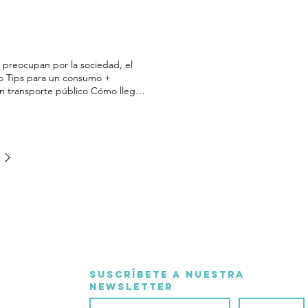
preocupan por la sociedad, el
co Tips para un consumo +
en transporte público Cómo llegar
 Local Potencia la economía local.
plica esta teoría en tu día a día
Suscríbete a nuestra 
Newsletter