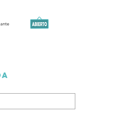
iante
da