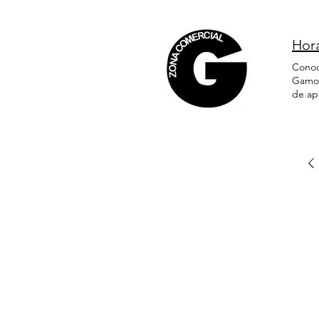
carnav
¡Grac
resur
Hor
dedic
preci
Conoc
rutina
Gamona
comer
de ap
monst
Viern
Acced
horari
dicie
resta
establ
en par
por ve
No tod
abrirá