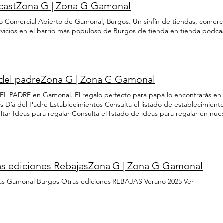
castZona G | Zona G Gamonal
o Comercial Abierto de Gamonal, Burgos. Un sinfín de tiendas, comerci
rvicios en el barrio más populoso de Burgos de tienda en tienda podca
 del padreZona G | Zona G Gamonal
EL PADRE en Gamonal. El regalo perfecto para papá lo encontrarás en 
s Día del Padre Establecimientos Consulta el listado de establecimient
tar Ideas para regalar Consulta el listado de ideas para regalar en nue
gram Consultar Tarjeta Regalo ¿No sabes qué regalar? ¡Con esta Tarjeta
artel Nuestra forma de anunciar que ¡queremos a todos los Papás del 
, bici, bus, patinete, andando... hay mil formas de llegar a Gamonal Co
o con tus compras y disfruta de ventajas con esta tarjeta de fidelizaci
ó en las pasadas ediciones? Ver
as ediciones RebajasZona G | Zona G Gamonal
as Gamonal Burgos Otras ediciones REBAJAS Verano 2025 Ver