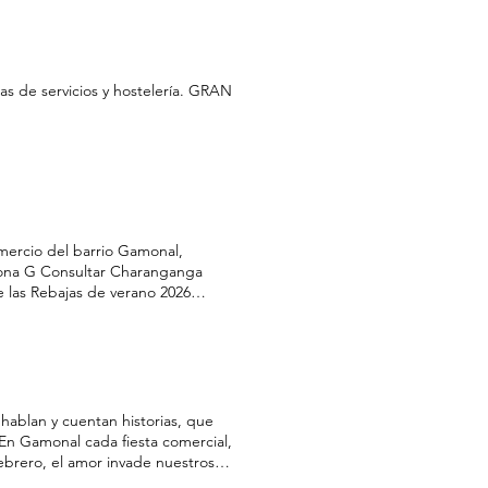
r A pie Burgos es una ciudad
vez que realizas deporte Zonas
entran paradas de Taxis ATABU :
re son los mejores aliados para
s de servicios y hostelería. GRAN
mercio del barrio Gamonal,
Zona G Consultar Charanganga
 las Rebajas de verano 2026
ventajas con esta tarjeta de
hay mil formas de llegar a
 hablan y cuentan historias, que
et En Gamonal cada fiesta comercial,
 febrero, el amor invade nuestros
rimestre del año se celebran los