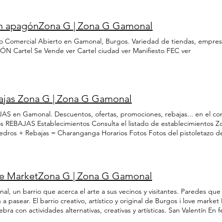
mas por las inundaciones DANA Ver
a-Villímar Línea 16 : Crta de Arcos-Avda DDHH Otras líneas Planificado
a para caminar, puedes acercarte a la zona comercial de Gamonal a la 
n apagónZona G | Zona G Gamonal
nales Epicentro Gamonal En taxi En las siguientes ubicaciones se encu
1010 ABUTAXI: 947277777 C/ Vitoria Avda DDHH Mapas Los mapas siemp
o Comercial Abierto en Gamonal, Burgos. Variedad de tiendas, empresa
r correctamente a donde se desee, Movilidad FEC Comercio Gamonal
N Cartel Se Vende ver Cartel ciudad ver Manifiesto FEC ver
ajas Zona G | Zona G Gamonal
AS en Gamonal. Descuentos, ofertas, promociones, rebajas... en el co
s REBAJAS Establecimientos Consulta el listado de establecimientos 
dros + Rebajas = Charanganga Horarios Fotos Fotos del pistoletazo de
nganga Ver Club del Genio Ahorra dinero con tus compras y disfruta de 
zación Acceder ¿Cómo llegar? En coche, bici, bus, patinete, andando... 
al Consultar
ove MarketZona G | Zona G Gamonal
l, un barrio que acerca el arte a sus vecinos y visitantes. Paredes que
n a pasear. El barrio creativo, artístico y original de Burgos i love mark
ebra con actividades alternativas, creativas y artísticas. San Valentín En
lecimientos. 14 de febrero San Valentín Acceder Carnaval En el primer t