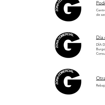
Pod
Centr
de se
Día
DÍA D
Burgo
Consul
Insta
Ver C
coche
diner
realiz
Otr
Rebaj