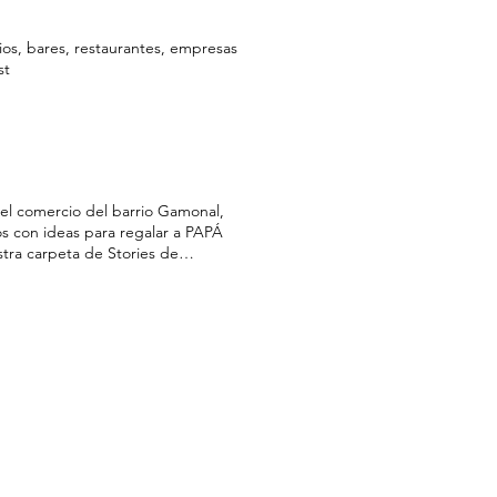
os, bares, restaurantes, empresas
st
el comercio del barrio Gamonal,
os con ideas para regalar a PAPÁ
stra carpeta de Stories de
 aciertas seguro! Regala Gamonal
mundo! Ver ¿Cómo llegar? En
nsultar Club del Genio Ahorra
ón Acceder Otras ediciones ¿Qué se