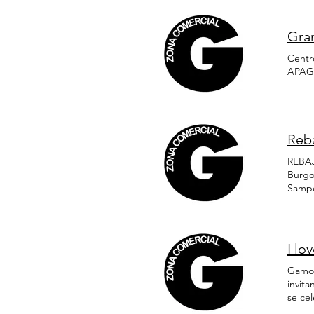
vícti
Españ
cómod
Gra
peato
94748
Centr
llega
APAGÓ
Reb
REBAJ
Burgo
Sampe
Chara
fideli
Gamon
I l
Gamona
invita
se cel
estab