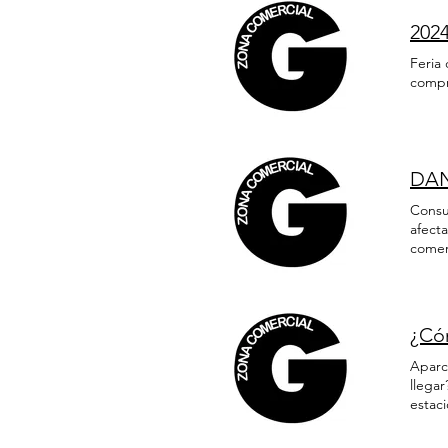
202
Feria
compr
DAN
Consu
afect
comer
recupe
desti
canal
Campa
¿Có
FINAL
FINAL
Aparc
para 
llega
FINAL
estaci
través
carril
ello 
Vitor