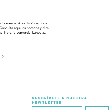
es el día dedicado al Padre
ana anual de la pasión y
 1º domingo de mayo es el día
jas Siempre se encuentra algo a
n septiembre comienzan las
ro Comercial Abierto Zona G de
ad es en Septiembre , y el
Consulta aquí los horarios y días
 de terror, brujas, calabazas y
al Horario comercial Lunes a
algún descuentillo que otro
 los establecimientos tienen este
s regalos nos esperan en
ario en particular. Horario
os genéricos, no todos los
 concreto, asegúrate de su horario
R Horarios y calendarios especiales
os festivos de apertura - - - -
sí hay otros establecimientos que
Suscríbete a nuestra 
Newsletter