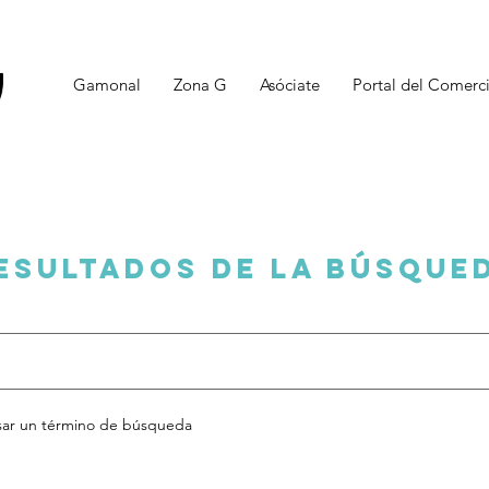
Gamonal
Zona G
Asóciate
Portal del Comerc
esultados de la búsque
esar un término de búsqueda