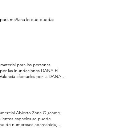
s para mañana lo que puedas
material para las personas
 por las inundaciones DANA El
 Valencia afectados por la DANA a
 visibilizar y recaudar ayuda
SomSolidaritat Web para la
la "DANA" Ver Ayto de Burgos
tadas por la "DANA" CAMPAÑA
Campaña de recogida CAMPAÑA
Cívicos habilitados por el Ayto
Comercial Abierto Zona G ¿cómo
gen y acercan por tí CAMPAÑA
guientes espacios se puede
sonas afectadas por la DANA a
spone de numerosos aparcabicis,
vicos de Burgos habilitados para
bus Línea 1 : Avda Arlanzón-c/
NA Ver Cáritas Donativos. Ayuda
atro-Avda DDHH Línea 11 : Pza