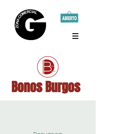
Bonos Burgos