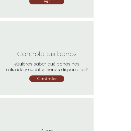
Ver
Controla tus bonos
¿Quieres saber qué bonos has
utilizado y cuantos tienes disponibles?
Controlar