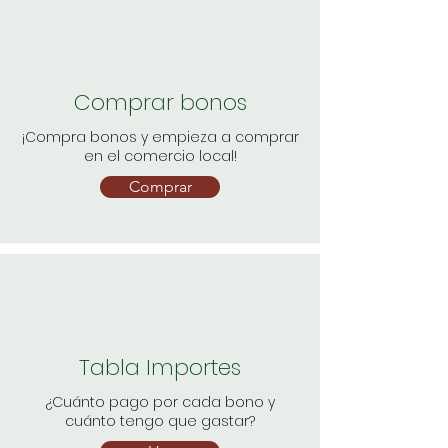
Comprar bonos
¡Compra bonos y empieza a comprar
en el comercio local!
Comprar
Tabla Importes
¿Cuánto pago por cada bono y
cuánto tengo que gastar?