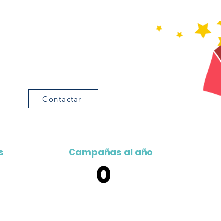
rocinador
 empresa aparezca en el Calendario Zona G? ¿o en las
s de la asociación? ¿en la web o el mapa de Gamonal?
¡Escríbe
nos!
Contactar
s
Campañas al año
0