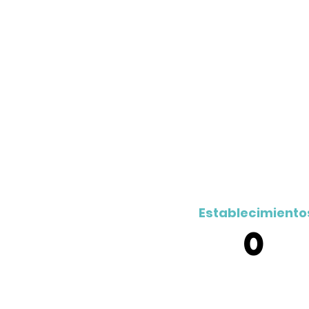
Pat
¿Quieres que tu
campañas anuale
Establecimiento
0