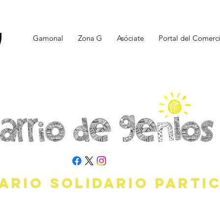
Gamonal
Zona G
Asóciate
Portal del Comerc
ARIO Solidario Partic