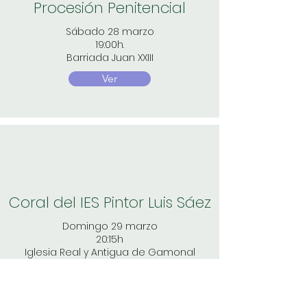
Procesión Penitencial
Sábado 28 marzo
19:00h.
Barriada Juan XXIII
Ver
Coral del IES Pintor Luis Sáez
Domingo 29 marzo
20:15h
Iglesia Real y Antigua de G
amonal
Director: David Tomé Ausín
Ver